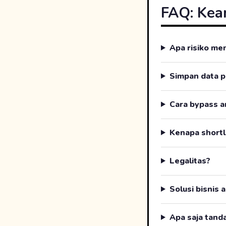
FAQ: Kea
Apa risiko me
Simpan data p
Cara bypass 
Kenapa shortl
Legalitas?
Solusi bisnis 
Apa saja tand