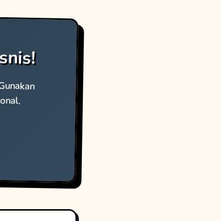
snis!
. Gunakan
onal.