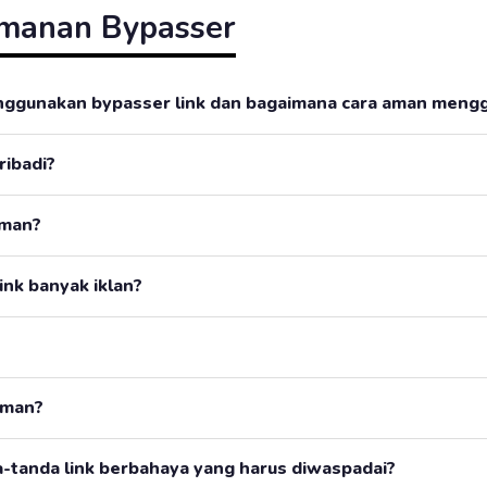
manan Bypasser
nggunakan bypasser link dan bagaimana cara aman men
ribadi?
aman?
ink banyak iklan?
aman?
a-tanda link berbahaya yang harus diwaspadai?