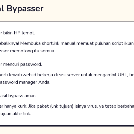
al Bypasser
 bikin HP lemot.
ebaliknya! Membuka shortlink manual memuat puluhan script iklan 
asser memotong itu semua.
 mencuri password.
erti lewati.web.id bekerja di sisi server untuk mengambil URL, tid
password manager Anda.
sil bypass aman.
 hanya kurir. Jika paket (link tujuan) isinya virus, ya tetap berbah
uan akhir link.