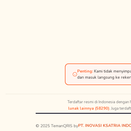
Penting:
Kami tidak menyimpa
dan masuk langsung ke reken
Terdaftar resmi di Indonesia dengan
lunak lainnya (58290)
. Juga terda
PT. INOVASI KSATRIA IND
© 2025 TemanQRIS by