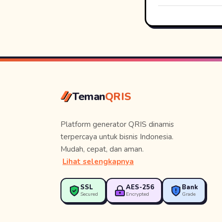
Teman
QRIS
Platform generator QRIS dinamis
terpercaya untuk bisnis Indonesia.
Mudah, cepat, dan aman.
Lihat selengkapnya
SSL
AES-256
Bank
Secured
Encrypted
Grade